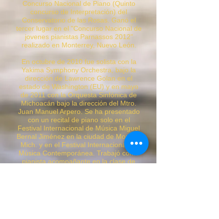
Concurso Nacional de Piano (Quinto
concurso de Interpretación) del
Conservatorio de las Rosas. Ganó el
tercer lugar en el "Concurso Nacional de
jovenes pianistas Parnassos 2012"
realizado en Monterrey, Nuevo León.
En octubre de 2010 fue solista con la
Yakima Symphony Orchestra, bajo la
dirección de Lawrence Golan en el
estado de Washington (EU) y en mayo
de 2011 con la Orquesta Sinfónica de
Michoacán bajo la dirección del Mtro.
Juan Manuel Arpero. Se ha presentado
con un recital de piano solo en el
Festival Internacional de Música Miguel
Bernal Jiménez en la ciudad de Morelia,
Mich. y en el Festival Internacional de
Música Contemporánea. Trabajó como
pianista acompañante en la clase de
Grayson Hirst en el curso Ars Vocalis
Mexico 2011.
Ha sido admitido en los conservatorios
ingleses Royal Northen College of Music
y en Leeds College of Music para
continuar estudios de posgrado en el