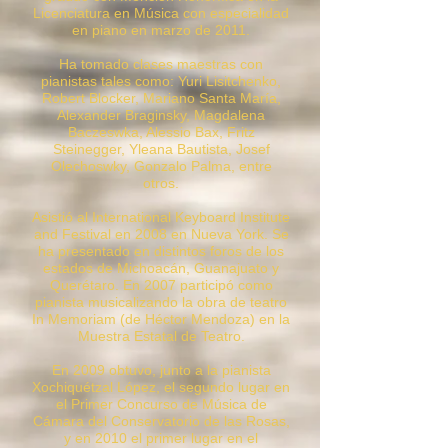
Licenciatura en Música con especialidad
en piano en marzo de 2011.
Ha tomado clases maestras con
pianistas tales como: Yuri Lisitchenko,
Robert Blocker, Mariano Santa María,
Alexander Braginsky, Magdalena
Baczeswka, Alessio Bax, Fritz
Steinegger, Yleana Bautista, Josef
Olechoswky, Gonzalo Palma, entre
otros.
Asistió al International Keyboard Institute
and Festival en 2008 en Nueva York. Se
ha presentado en distintos foros de los
estados de Michoacán, Guanajuato y
Querétaro. En 2007 participó como
pianista musicalizando la obra de teatro
In Memoriam (de Héctor Mendoza) en la
Muestra Estatal de Teatro.
En 2009 obtuvo, junto a la pianista
Xochiquétzal López, el segundo lugar en
el Primer Concurso de Música de
Cámara del Conservatorio de las Rosas,
y en 2010 el primer lugar en el