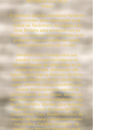
HERIBERTO CRUZ
Piano
El talentoso pianista moreliano Heriberto
Cruz Cornejo, pero avecindado en la
ciudad de Tacámbaro, ha viajado a la
Gran Bretaña para proseguir con su
formación musical, concretamente en la
población inglesa norteña de Leeds,
donde permanecerá por un año.
Heriberto Cruz Cornejo inició sus
estudios musicales formales en la
Escuela Popular de Bellas Artes en la
ciudad de Morelia, Michoacán. Allí
estudió piano bajo la dirección del Mtro.
Eduardo Montes y Arroyo durante los
cuatro años del curso propedéutico en
música. Posteriormente ingresó al
Conservatorio de las Rosas, donde por
dos años más continuó estudiando bajo
la guía del Mtro. Montes, para después
ingresar a la clase de piano del Mtro.
Cuauhtémoc Trejo. Realizó estudios de
música de cámara y acompañamiento
con la Mtra. Caroline Grivellaro. Se
graduó con Mención Honorífica en la