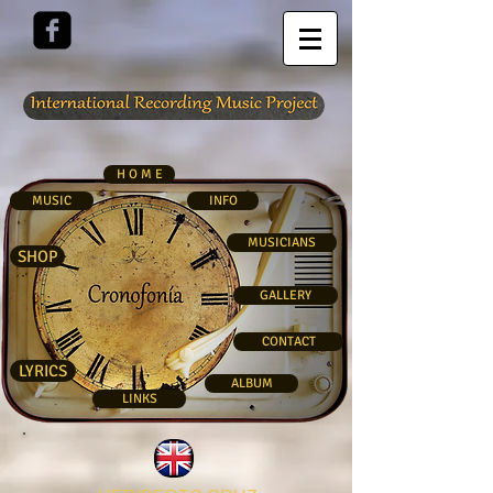
H O M E
MUSIC
INFO
MUSICIANS
SHOP
GALLERY
CONTACT
LYRICS
ALBUM
LINKS